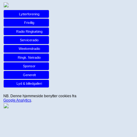
Lytterforening
Frivillig
Radio Ringkøbing
Serviceradio
Weekendradio
Ringk. Netradio
Sponsor
Generelt
Lyd & billedgalleri
NB. Denne hjemmeside benytter cookies fra
Google Analytics
.