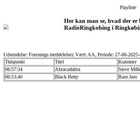
Playliste
Her kan man se, hvad der er b
RadioRingkobing i Ringkøbi
Udsendelse: Forenings meddelelser, Vært: AA, Periode: 27-06-2025
Tidspunkt
Titel
Kunstner
06:57:34
Abracadabra
Steve Mill
06:53:40
Black Betty
Ram Jam