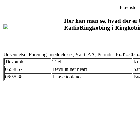
Playliste
Her kan man se, hvad der er b
RadioRingkobing i Ringkøbi
Udsendelse: Forenings meddelelser, Vært: AA, Periode: 16-05-2025
Tidspunkt
Titel
Ku
06:58:57
Devil in her heart
Sa
06:55:38
I have to dance
Br