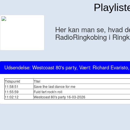
Playlist
Her kan man se, hvad der
RadioRingkobing i Ringk
Udsendelse: Westcoast 80's party, Vært: Richard Evaristo
Tidspunkt
Titel
11:58:51
Save the last dance for me
11:55:59
Fuld fart rock'n roll
11:02:12
Westcoast 80's party 16-03-2026