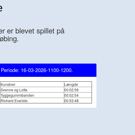
e
 er blevet spillet på
øbing.
, Periode: 16-03-2026-1100-1200.
Kunstner
Længde
Svenne og Lotta
00:02:59
Tyggegummibanden
00:02:54
Richard Evaristo
00:53:48