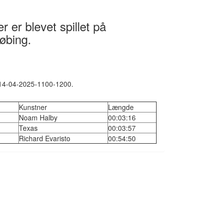
 er blevet spillet på
øbing.
: 14-04-2025-1100-1200.
Kunstner
Længde
Noam Halby
00:03:16
Texas
00:03:57
Richard Evaristo
00:54:50