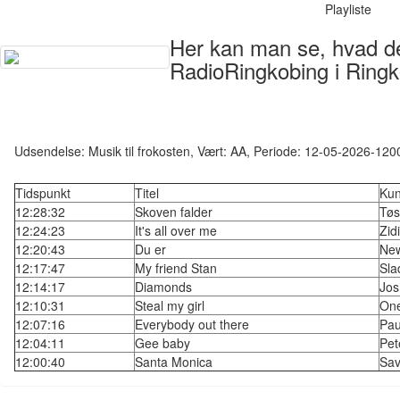
Playliste
Her kan man se, hvad der
RadioRingkobing i Ringk
Udsendelse: Musik til frokosten, Vært: AA, Periode: 12-05-2026-120
Tidspunkt
Titel
Kun
12:28:32
Skoven falder
Tøs
12:24:23
It's all over me
Zid
12:20:43
Du er
Ne
12:17:47
My friend Stan
Sla
12:14:17
Diamonds
Jos
12:10:31
Steal my girl
One
12:07:16
Everybody out there
Pau
12:04:11
Gee baby
Pet
12:00:40
Santa Monica
Sa