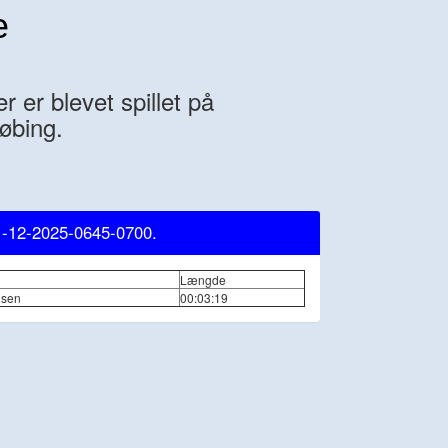
e
 er blevet spillet på
øbing.
1-12-2025-0645-0700.
Længde
nsen
00:03:19