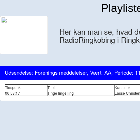
Playlist
Her kan man se, hvad der
RadioRingkobing i Ringk
Udsendelse: Forenings meddelelser, Vært: AA, Periode: 1
Tidspunkt
Titel
Kunstner
06:58:17
Tinge linge ling
Lasse Christe