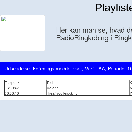
Playlist
Her kan man se, hvad der
RadioRingkobing i Ringk
Udsendelse: Forenings meddelelser, Vært: AA, Periode: 1
Tidspunkt
Titel
K
06:59:47
Me and I
A
06:56:16
I hear you knocking
P