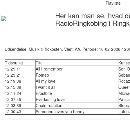
Playliste
Her kan man se, hvad der
RadioRingkobing i Ringk
Udsendelse: Musik til frokosten, Vært: AA, Periode: 10-02-2026-120
Tidspunkt
Titel
Kunst
12:29:11
All I remember
Son O
12:23:21
Romeo
Sebas
12:19:36
All my love
Rocaz
12:15:39
I want it all
Quee
12:11:24
Frostbite
Micha
12:07:45
Everlasting love
På sla
12:03:39
Chain reaction
Steps
12:00:43
Someone loves you honey
Lutric