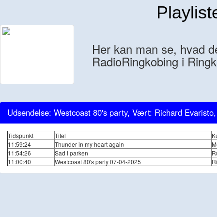
Playlist
Her kan man se, hvad der
RadioRingkobing i Ringk
Udsendelse: Westcoast 80's party, Vært: Richard Evaristo
Tidspunkt
Titel
K
11:59:24
Thunder in my heart again
M
11:54:26
Sad i parken
R
11:00:40
Westcoast 80's party 07-04-2025
R