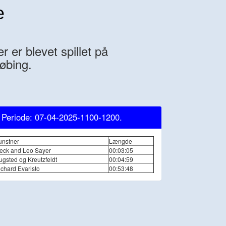
e
 er blevet spillet på
øbing.
, Periode: 07-04-2025-1100-1200.
unstner
Længde
eck and Leo Sayer
00:03:05
ugsted og Kreutzfeldt
00:04:59
ichard Evaristo
00:53:48