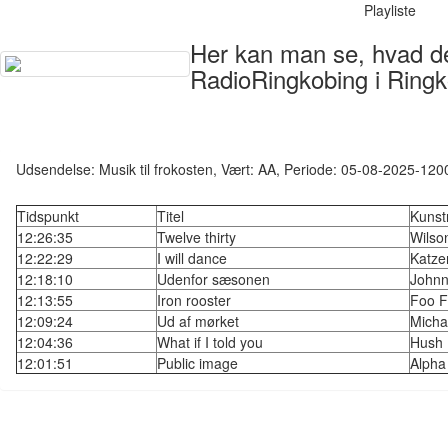
Playliste
Her kan man se, hvad der
RadioRingkobing i Ringk
Udsendelse: Musik til frokosten, Vært: AA, Periode: 05-08-2025-120
Tidspunkt
Titel
Kunst
12:26:35
Twelve thirty
Wilson
12:22:29
I will dance
Katz
12:18:10
Udenfor sæsonen
John
12:13:55
Iron rooster
Foo F
12:09:24
Ud af mørket
Micha
12:04:36
What if I told you
Hush
12:01:51
Public image
Alpha