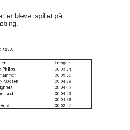
 er blevet spillet på
øbing.
0-1230.
ner
Længde
 Phillips
00:03:34
enjammer
00:03:55
ny Madsen
00:04:06
ighters
00:04:02
el Falch
00:04:33
00:04:36
 Beat
00:02:47