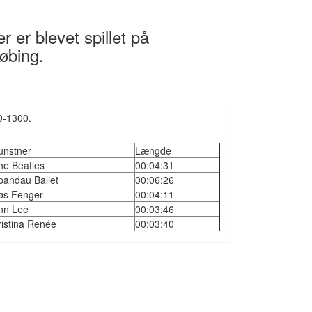
 er blevet spillet på
øbing.
0-1300.
unstner
Længde
he Beatles
00:04:31
pandau Ballet
00:06:26
øs Fenger
00:04:11
nn Lee
00:03:46
ristina Renée
00:03:40