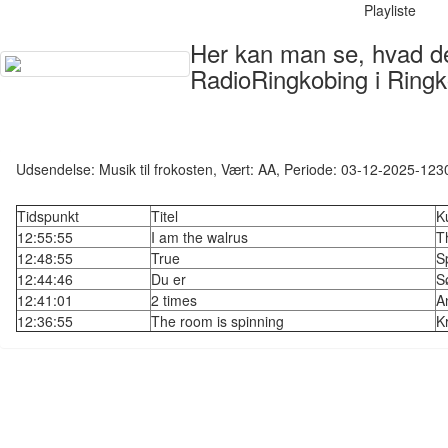
Playliste
Her kan man se, hvad der
RadioRingkobing i Ringk
Udsendelse: Musik til frokosten, Vært: AA, Periode: 03-12-2025-123
Tidspunkt
Titel
K
12:55:55
I am the walrus
T
12:48:55
True
S
12:44:46
Du er
S
12:41:01
2 times
A
12:36:55
The room is spinning
K