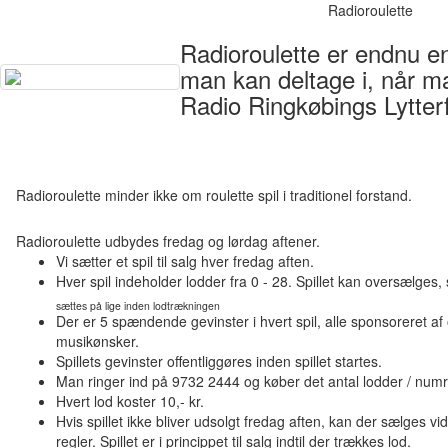
Radioroulette
Radioroulette er endnu en 
man kan deltage i, når m
Radio Ringkøbings Lytter
Radioroulette minder ikke om roulette spil i traditionel forstand.
Radioroulette udbydes fredag og lørdag aftener.
Vi sætter et spil til salg hver fredag aften.
Hver spil indeholder lodder fra 0 - 28. Spillet kan oversælges,
sættes på lige inden lodtrækningen
Der er 5 spændende gevinster i hvert spil, alle sponsoreret a
musikønsker.
Spillets gevinster offentliggøres inden spillet startes.
Man ringer ind på 9732 2444 og køber det antal lodder / numre, 
Hvert lod koster 10,- kr.
Hvis spillet ikke bliver udsolgt fredag aften, kan der sælges v
regler. Spillet er i princippet til salg indtil der trækkes lod.